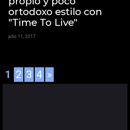
propio y poco
ortodoxo estilo con
"Time To Live"
julio 11, 2017
1
2
3
4
»