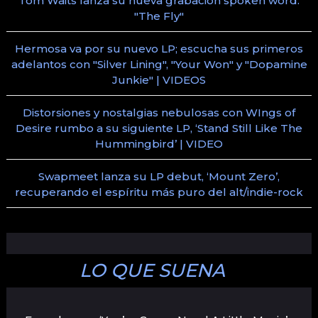
Tom Waits lanza su nueva grabación spoken word:
"The Fly"
Hermosa va por su nuevo LP; escucha sus primeros
adelantos con "Silver Lining", "Your Won" y "Dopamine
Junkie" | VIDEOS
Distorsiones y nostalgias nebulosas con WIngs of
Desire rumbo a su siguiente LP, ‘Stand Still Like The
Hummingbird’ | VIDEO
Swapmeet lanza su LP debut, ‘Mount Zero’,
recuperando el espíritu más puro del alt/indie-rock
LO QUE SUENA