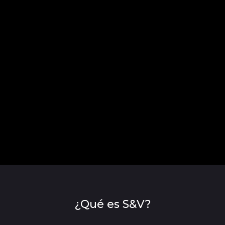
¿Qué es S&V?