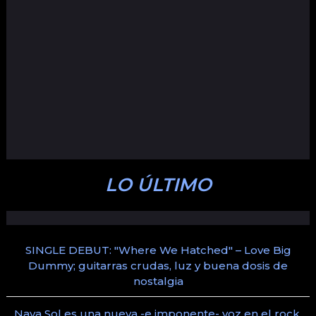
LO ÚLTIMO
SINGLE DEBUT: "Where We Hatched" – Love Big
Dummy; guitarras crudas, luz y buena dosis de
nostalgia
Naya Sol es una nueva -e imponente- voz en el rock,