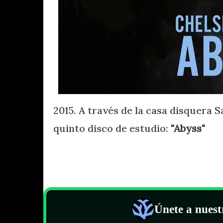
2015. A través de la casa disquera 
quinto disco de estudio:
"Abyss"
Únete a nues